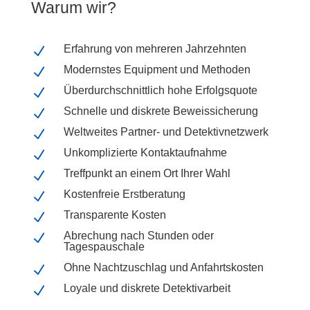
Warum wir?
Erfahrung von mehreren Jahrzehnten
N
Modernstes Equipment und Methoden
N
Überdurchschnittlich hohe Erfolgsquote
N
Schnelle und diskrete Beweissicherung
N
Weltweites Partner- und Detektivnetzwerk
N
Unkomplizierte Kontaktaufnahme
N
Treffpunkt an einem Ort Ihrer Wahl
N
Kostenfreie Erstberatung
N
Transparente Kosten
N
Abrechung nach Stunden oder
N
Tagespauschale
Ohne Nachtzuschlag und Anfahrtskosten
N
Loyale und diskrete Detektivarbeit
N