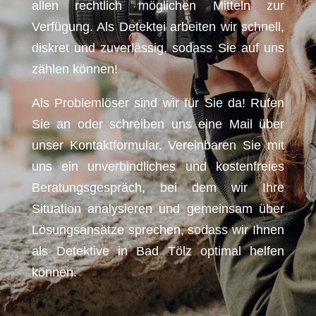
allen rechtlich möglichen Mitteln zur
Verfügung. Als Detektei arbeiten wir schnell,
diskret und zuverlässig, sodass Sie auf uns
zählen können!
Als Problemlöser sind wir für Sie da! Rufen
Sie an oder schreiben uns eine Mail über
unser Kontaktformular. Vereinbaren Sie mit
uns ein unverbindliches und kostenfreies
Beratungsgespräch, bei dem wir Ihre
Situation analysieren und gemeinsam über
Lösungsansätze sprechen, sodass wir Ihnen
als Detektive in Bad Tölz optimal helfen
können.