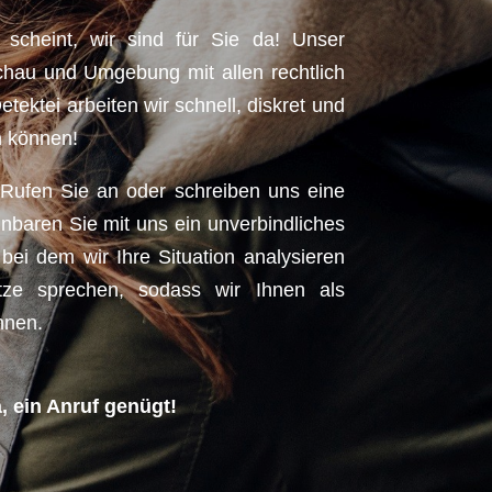
n scheint, wir sind für Sie da! Unser
hau und Umgebung mit allen rechtlich
tektei arbeiten wir schnell, diskret und
n können!
! Rufen Sie an oder schreiben uns eine
inbaren Sie mit uns ein unverbindliches
bei dem wir Ihre Situation analysieren
ze sprechen, sodass wir Ihnen als
nnen.
a, ein Anruf genügt!