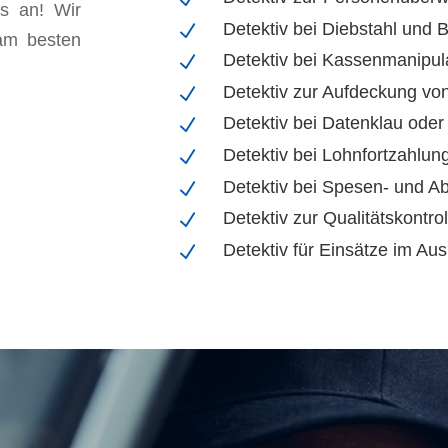
ns an! Wir
Detektiv bei Diebstahl und 
N
am besten
Detektiv bei Kassenmanipul
N
Detektiv zur Aufdeckung vo
N
Detektiv bei Datenklau oder
N
Detektiv bei Lohnfortzahlun
N
Detektiv bei Spesen- und A
N
Detektiv zur Qualitätskontrol
N
Detektiv für Einsätze im Au
N