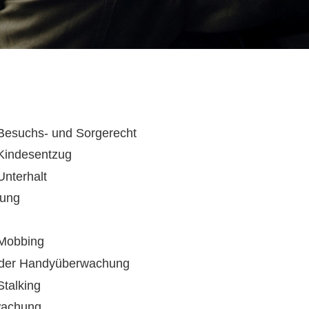
 Besuchs- und Sorgerecht
 Kindesentzug
Unterhalt
hung
 Mobbing
 oder Handyüberwachung
Stalking
wachung