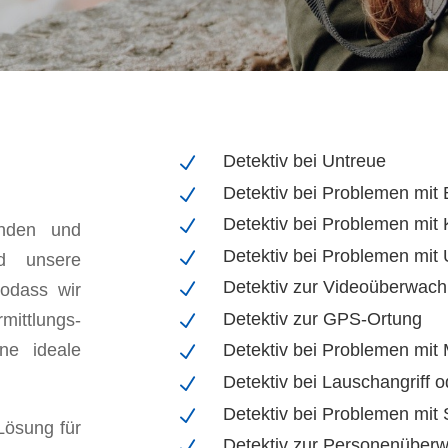
Detektiv bei Untreue
N
Detektiv bei Problemen mit
N
Detektiv bei Problemen mit
N
unden und
Detektiv bei Problemen mit 
N
nd unsere
Detektiv zur Videoüberwac
N
sodass wir
Detektiv zur GPS-Ortung
mittlungs-
N
ne ideale
Detektiv bei Problemen mit
N
Detektiv bei Lauschangriff
N
Detektiv bei Problemen mit 
N
 Lösung für
Detektiv zur Personenüber
N