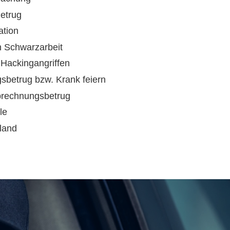
Betrug
ation
n Schwarzarbeit
 Hackingangriffen
gsbetrug bzw. Krank feiern
brechnungsbetrug
le
sland