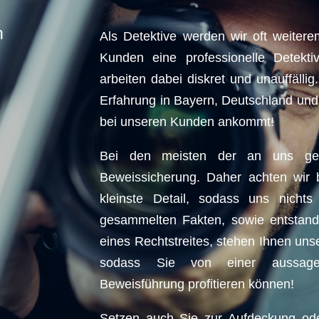
n
Als Detektive werden wir oft weiter
Kunden eine professionelle Detekti
arbeiten dabei diskret und unauffälli
Erfahrung in Bayern, Deutschland und
bei unseren Kunden ankommt!
Bei den meisten der an uns ges
Beweissicherung. Daher achten wir b
kleinste Detail, sodass uns nichts
gesammelten Fakten, sowie entstand
eines Rechtstreites, stehen Ihnen uns
sodass Sie von einer aussagekr
Beweisführung profitieren können!
Setzen auch Sie zur Aufdeckung ode