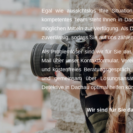
Egal wie aussichtslos Ihre Situatio
kompetentes Team steht Ihnen in Dac
möglichen Mitteln zur Verfügung. Als De
zuverlässig, sodass Sie auf uns zähle
Als Problemlöser sind wir für Sie da
Mail über unser Kontaktformular. Vere
und kostenfreies Beratungsgespräch, 
und gemeinsam über Lösungsansät
Detektive in Dachau optimal helfen kö
Wir sind für Sie d