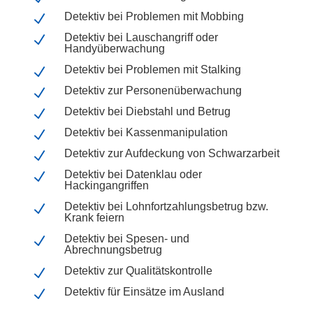
Detektiv bei Problemen mit Mobbing
N
Detektiv bei Lauschangriff oder
N
Handyüberwachung
Detektiv bei Problemen mit Stalking
N
Detektiv zur Personenüberwachung
N
Detektiv bei Diebstahl und Betrug
N
Detektiv bei Kassenmanipulation
N
Detektiv zur Aufdeckung von Schwarzarbeit
N
Detektiv bei Datenklau oder
N
Hackingangriffen
Detektiv bei Lohnfortzahlungsbetrug bzw.
N
Krank feiern
Detektiv bei Spesen- und
N
Abrechnungsbetrug
Detektiv zur Qualitätskontrolle
N
Detektiv für Einsätze im Ausland
N