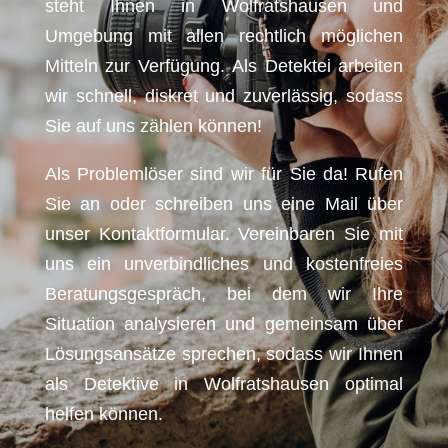
steht Ihnen in Wolfratshausen und
Umgebung mit allen rechtlich möglichen
Mitteln zur Verfügung. Als Detektei arbeiten
wir schnell, diskret und zuverlässig, sodass
Sie auf uns zählen können!
Als Problemlöser sind wir für Sie da! Rufen
Sie an oder schreiben uns eine Mail über
unser Kontaktformular. Vereinbaren Sie mit
uns ein unverbindliches und kostenfreies
Beratungsgespräch, bei dem wir Ihre
Situation analysieren und gemeinsam über
Lösungsansätze sprechen, sodass wir Ihnen
als Detektive in Wolfratshausen optimal
helfen können.