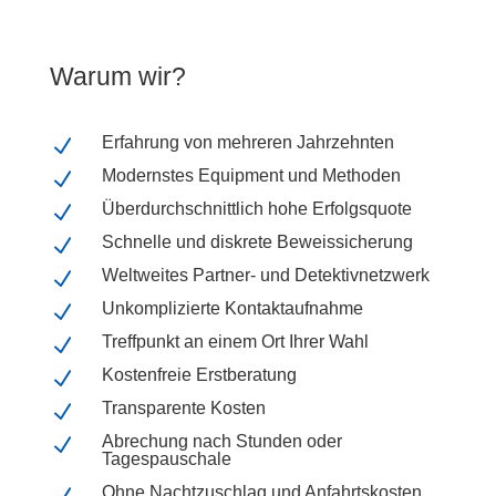
Warum wir?
Erfahrung von mehreren Jahrzehnten
N
Modernstes Equipment und Methoden
N
Überdurchschnittlich hohe Erfolgsquote
N
Schnelle und diskrete Beweissicherung
N
Weltweites Partner- und Detektivnetzwerk
N
Unkomplizierte Kontaktaufnahme
N
Treffpunkt an einem Ort Ihrer Wahl
N
Kostenfreie Erstberatung
N
Transparente Kosten
N
Abrechung nach Stunden oder
N
Tagespauschale
Ohne Nachtzuschlag und Anfahrtskosten